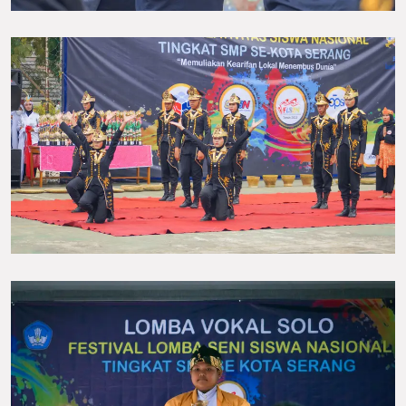
FLS2N Kota Serang